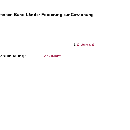
rhalten Bund-Länder-Förderung zur Gewinnung
1
2
Suivant
schulbildung:
1
2
Suivant