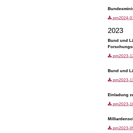
Bundesminis
pm2024-01.p
2023
Bund und Lä
Forschungs
pm2023-12.p
Bund und Lä
pm2023-11.p
Einladung z
pm2023-10.p
Milliardens
pm2023-09.p