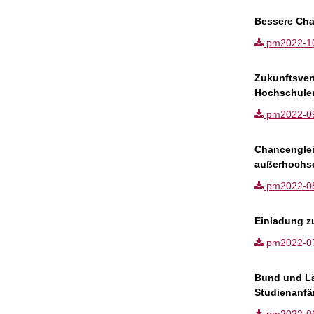
Bessere Cha
pm2022-10.p
Zukunftsver
Hochschule
pm2022-09.p
Chancenglei
außerhochsc
pm2022-08.p
Einladung z
pm2022-07.p
Bund und Lä
Studienanfä