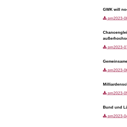
GWK will no
pm2023-08.p
Chancenglei
außerhochsc
pm2023-07.p
Gemeinsame 
pm2023-06.p
Milliardens
pm2023-05.p
Bund und Lä
pm2023-04.p