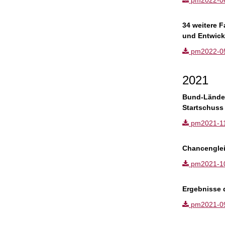
pm2022-06.p
34 weitere 
und Entwick
pm2022-05.p
2021
Bund-Länder-
Startschuss 
pm2021-11.p
Chancenglei
pm2021-10.p
Ergebnisse 
pm2021-09.p