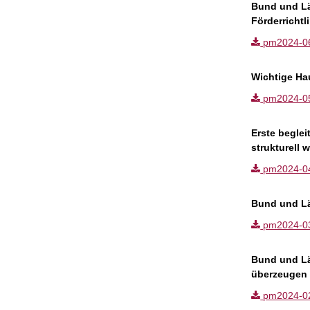
Bund und Lä
Förderricht
pm2024-06.p
Wichtige Ha
pm2024-05.p
Erste begle
strukturell 
pm2024-04.p
Bund und Lä
pm2024-03.p
Bund und Lä
überzeugen 
pm2024-02.p