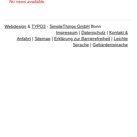
No news available.
Webdesign
&
TYPO3
-
SimpleThings GmbH
Bonn
Impressum
|
Datenschutz
|
Kontakt &
Anfahrt
|
Sitemap
|
Erklärung zur Barrierefreiheit
|
Leichte
Sprache
|
Gebärdensprache