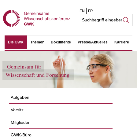
EN
FR
Suchfeld
Die GWK
Themen
Dokumente
Presse/Aktuelles
Karriere
Gemeinsam für
Wissenschaft und Forschung
Aufgaben
Vorsitz
Mitglieder
GWK-Büro