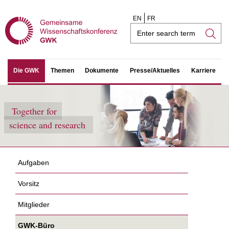
EN
FR
Search
field
Die GWK
Themen
Dokumente
Presse/Aktuelles
Karriere
Together for
science and research
Aufgaben
Vorsitz
Mitglieder
GWK-Büro