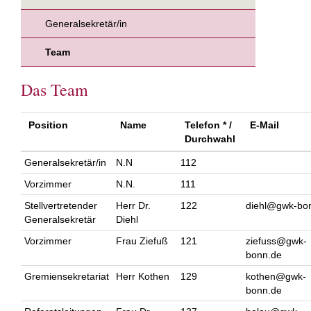
Generalsekretär/in
Team
Das Team
Position
Name
Telefon * /
E-Mail
Durchwahl
Generalsekretär/in
N.N
112
Vorzimmer
N.N.
111
Stellvertretender
Herr Dr.
122
diehl@gwk-bo
Generalsekretär
Diehl
Vorzimmer
Frau Ziefuß
121
ziefuss@gwk-
bonn.de
Gremiensekretariat
Herr Kothen
129
kothen@gwk-
bonn.de