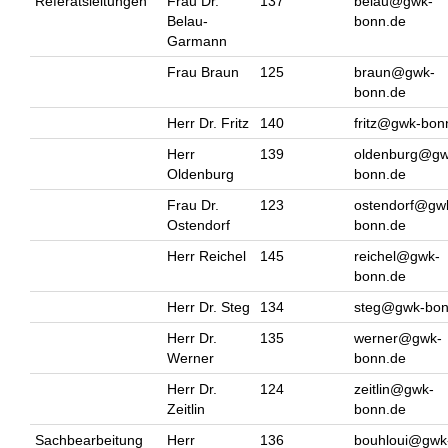
Referatsleitungen
Frau Dr.
137
belau@gwk-
Belau-
bonn.de
Garmann
Frau Braun
125
braun@gwk-
bonn.de
Herr Dr. Fritz
140
fritz@gwk-bon
Herr
139
oldenburg@gw
Oldenburg
bonn.de
Frau Dr.
123
ostendorf@gw
Ostendorf
bonn.de
Herr Reichel
145
reichel@gwk-
bonn.de
Herr Dr. Steg
134
steg@gwk-bon
Herr Dr.
135
werner@gwk-
Werner
bonn.de
Herr Dr.
124
zeitlin@gwk-
Zeitlin
bonn.de
Sachbearbeitung
Herr
136
bouhloui@gwk