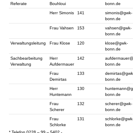
Referate
Bouhloui
bonn.de
Herr Simonis
141
simonis@gwk-
bonn.de
Frau Vahsen
153
vahsen@gwk-
bonn.de
Verwaltungsleitung
Frau Klose
120
klose@gwk-
bonn.de
Sachbearbeitung
Herr
142
aufdermauer
Verwaltung
Aufdermauer
bonn.de
Frau
133
demirtas@gwk
Demirtas
bonn.de
Herr
130
huntemann@g
Huntemann
bonn.de
Frau
132
scherer@gwk-
Scherer
bonn.de
Frau
131
schlorke@gwk
Schlorke
bonn.de
* Telefon 0228 – 99 – 5402 -