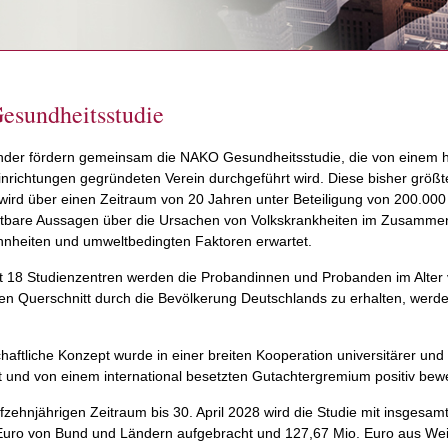
sundheitsstudie
der fördern gemeinsam die NAKO Gesundheitsstudie, die von einem hie
nrichtungen gegründeten Verein durchgeführt wird. Diese bisher größt
wird über einen Zeitraum von 20 Jahren unter Beteiligung von 200.000
tbare Aussagen über die Ursachen von Volkskrankheiten im Zusammen
heiten und umweltbedingten Faktoren erwartet.
t 18 Studienzentren werden die Probandinnen und Probanden im Alter 
ven Querschnitt durch die Bevölkerung Deutschlands zu erhalten, werde
haftliche Konzept wurde in einer breiten Kooperation universitärer un
t und von einem international besetzten Gutachtergremium positiv bewe
fzehnjährigen Zeitraum bis 30. April 2028 wird die Studie mit insgesam
Euro von Bund und Ländern aufgebracht und 127,67 Mio. Euro aus Weit