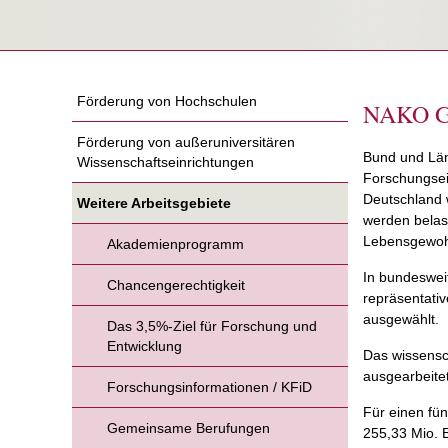
Förderung von Hochschulen
NAKO Ge
Förderung von außeruniversitären
Bund und Län
Wissenschaftseinrichtungen
Forschungsei
Deutschland 
Weitere Arbeitsgebiete
werden belas
Lebensgewohn
Akademienprogramm
In bundeswei
Chancengerechtigkeit
repräsentati
ausgewählt.
Das 3,5%-Ziel für Forschung und
Entwicklung
Das wissensc
ausgearbeite
Forschungsinformationen / KFiD
Für einen fün
Gemeinsame Berufungen
255,33 Mio. 